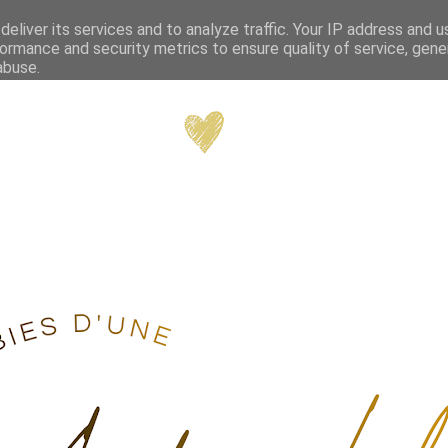
eliver its services and to analyze traffic. Your IP address and 
ormance and security metrics to ensure quality of service, gen
abuse.