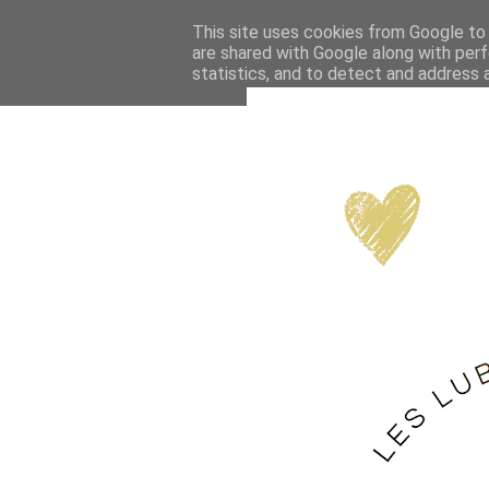
This site uses cookies from Google to d
are shared with Google along with perf
statistics, and to detect and address 