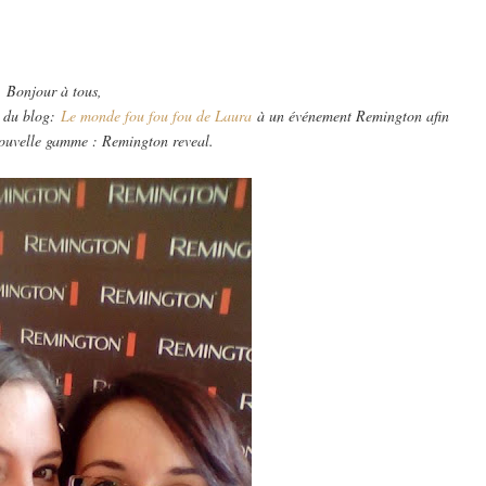
Bonjour à tous,
a du blog:
Le monde fou fou fou de Laura
à un événement Remington afin
nouvelle gamme : Remington reveal.