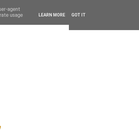
user-agent
erate usage
LEARN MORE
GOT IT