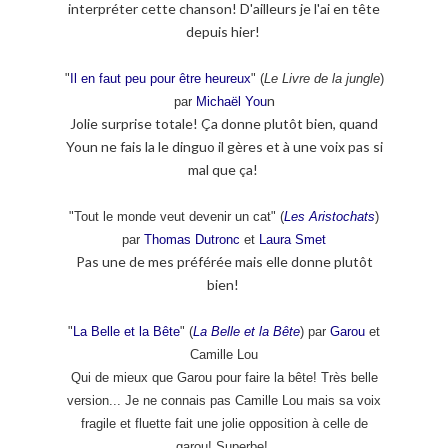
interpréter cette chanson! D'ailleurs je l'ai en tête
depuis hier!
"
Il en faut peu pour être heureux
" (
Le Livre de la jungle
)
n
par
Michaël You
Jolie surprise totale! Ça donne plutôt bien, quand
Youn ne fais la le dinguo il gères et à une voix pas si
mal que ça!
"Tout le monde veut devenir un cat" (
Les Aristochats
)
par
Thomas Dutronc
et
Laura Smet
Pas une de mes préférée mais elle donne plutôt
bien!
"
La Belle et la Bête
" (
La Belle et la Bête
) par
Garou
et
Camille Lou
Qui de mieux que Garou pour faire la bête! Très belle
version... Je ne connais pas Camille Lou mais sa voix
fragile et fluette fait une jolie opposition à celle de
garou! Superbe!