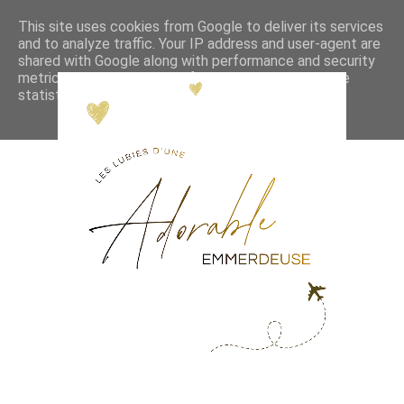
This site uses cookies from Google to deliver its services
and to analyze traffic. Your IP address and user-agent are
shared with Google along with performance and security
metrics to ensure quality of service, generate usage
statistics, and to detect and address abuse.
LEARN MORE
GOT IT