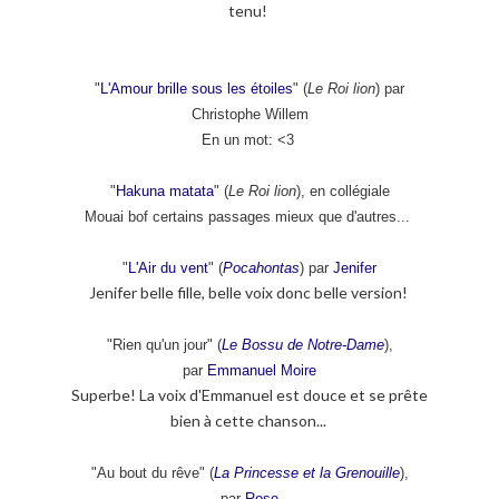
tenu!
"
L'Amour brille sous les étoiles
" (
Le Roi lion
) par
Christophe Willem
En un mot: <3
"
Hakuna matata
" (
Le Roi lion
), en collégiale
Mouai bof certains passages mieux que d'autres...
"
L'Air du vent
" (
Pocahontas
) par
Jenifer
Jenifer belle fille, belle voix donc belle version!
"Rien qu'un jour" (
Le Bossu de Notre-Dame
),
par
Emmanuel Moire
Superbe! La voix d'Emmanuel est douce et se prête
bien à cette chanson...
"Au bout du rêve" (
La Princesse et la Grenouille
),
par
Rose