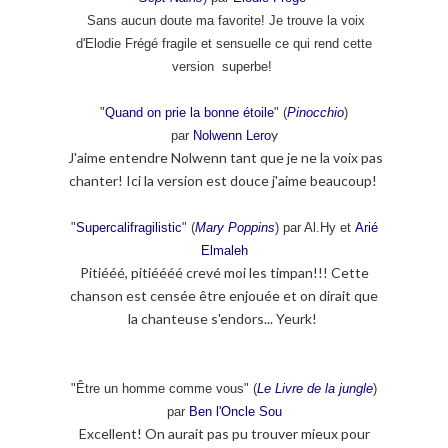
Sans aucun doute ma favorite! Je trouve la voix
d'Elodie Frégé fragile et sensuelle ce qui rend cette
version superbe!
"
Quand on prie la bonne étoile
" (
Pinocchio
)
y
par
Nolwenn Lero
J'aime entendre Nolwenn tant que je ne la voix pas
chanter! Ici la version est douce j'aime beaucoup!
"
Supercalifragilistic
" (
Mary Poppins
) par Al.Hy et
Arié
Elmaleh
Pitiééé, pitiéééé crevé moi les timpan!!! Cette
chanson est censée être enjouée et on dirait que
la chanteuse s'endors... Yeurk!
"Être un homme comme vous" (
Le Livre de la jungle
)
par
Ben l'Oncle Sou
Excellent! On aurait pas pu trouver mieux pour