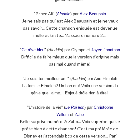
"Prince Ali" (
Aladdin
) par
Alex Beaupain
Je ne sais pas qui est Alex Beaupain et je ne veux
pas savoir... Cette chanson enjouée est devenue
molle et triste... Massacre numéro 2...
"
Ce rêve bleu
" (
Aladdin
) par Olympe et
Joyce Jonathan
Difficile de faire mieux que la version d'origine mais
pas mal quand même!
"Je suis ton meilleur ami" (
Aladdin
) par Arié Elmaleh
La famille Elmaleh? Un bon cru! Voila une version du
génie que j'aime... Enjoué drôle rien à dire!
"L'histoire de la vie" (
Le Roi lion
) par
Christophe
Willem
et
Zaho
Belle surprise numéro 2: Zaho... Voix superbe qui se
prête bien à cette chanson! C'est ma préférée de
Disney et j'attendais bcp de cette version... Pari