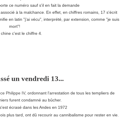
porte ce numéro sauf s'il en fait la demande
st associé à la malchance. En effet, en chiffres romains, 17 s'écrit
ifie en latin "j'ai vécu", interprété, par extension, comme "je suis
mort"!
 chine c'est le chiffre 4.
assé un vendredi 13...
ce Philippe IV,
o
rdonnant
l'arrestation de tous les templiers de
rniers furent condamné au bûcher.
i s'est écrasé dans les Andes en 1972
is plus tard, ont dû recourir au cannibalisme pour rester en vie.