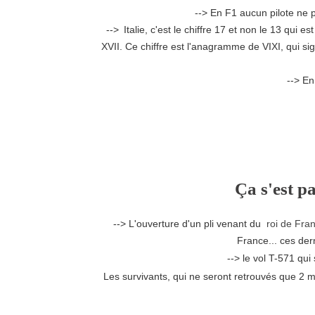
--> En F1 aucun pilote ne 
-->
Italie, c'est le chiffre 17 et non le 13 qui e
XVII. Ce chiffre est l'anagramme de VIXI, qui sign
--> En
Ça s'est p
--> L'ouverture d'u
n pli venant du
roi de Fran
France... ces de
--> le vol T-571 qu
Les survivants, qui ne seront retrouvés que 2 mo