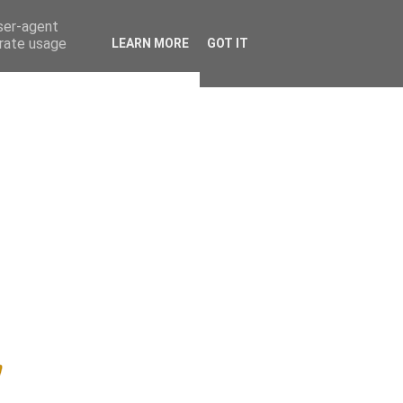
user-agent
erate usage
LEARN MORE
GOT IT