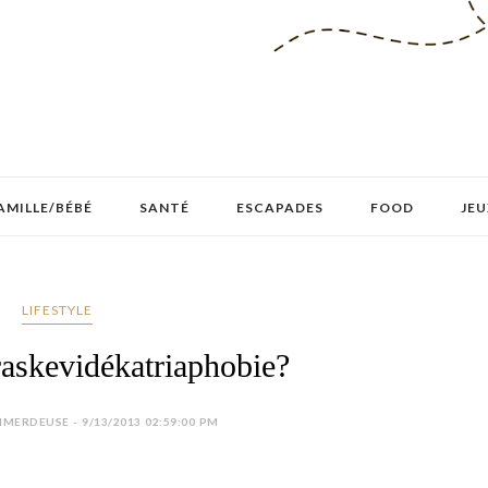
AMILLE/BÉBÉ
SANTÉ
ESCAPADES
FOOD
JEU
LIFESTYLE
raskevidékatriaphobie?
MERDEUSE - 9/13/2013 02:59:00 PM