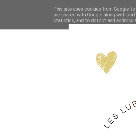
This site uses cookies from Google to d
are shared with Google along with perf
statistics, and to detect and address 