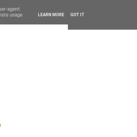
user-agent
erate usage
LEARN MORE
GOT IT