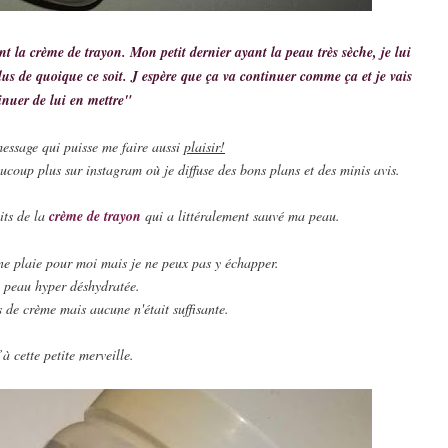
t la crème de trayon. Mon petit dernier ayant la peau très sèche, je lui 
lus de quoique ce soit. J espère que ça va continuer comme ça et je vais 
inuer de lui en mettre"
essage qui puisse me faire aussi 
plaisir!
eaucoup plus sur instagram où je diffuse des bons plans et des minis avis. 
its de la
 crème de trayon
 qui a littéralement sauvé ma peau. 
une plaie pour moi mais je ne peux pas y échapper. 
a peau hyper déshydratée.
s de crème mais aucune n'était suffisante. 
’à
 cette petite merveille. 