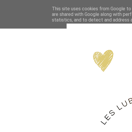
This site uses cookies from Google to d
are shared with Google along with perf
statistics, and to detect and address 