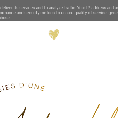
eliver its services and to analyze traffic. Your IP address and 
ormance and security metrics to ensure quality of service, gen
abuse.