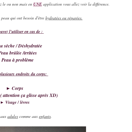
z le ou non mais en 
UNE
 application vous allez voir la différence. 
e peau qui ont besoin d'être 
hydratées ou réparées.
vez l'utiliser en cas de : 
u sèche / Déshydratée
eau brûlée /irritées
 Peau à problème
 plusieurs endroits du corps:
► Corps
( attention ça glisse après XD)
► Visage / lèvres
t aux
adules
comme aux
enfants
.