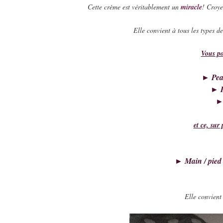
Cette crème est véritablement un 
miracle
! Croye
Elle convient à tous les types d
Vous pou
► Pea
► P
►
et ce, sur
► Main / pied 
Elle convien