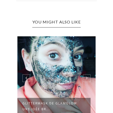
YOU MIGHT ALSO LIKE
DL
GLITTERMASK DE GLAMGLOW
10 J
UNE IDÉE BR...
PEAU: