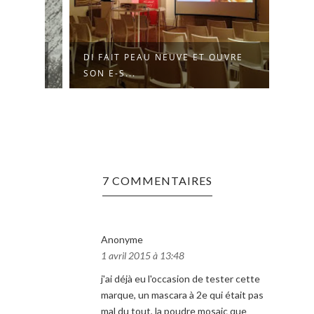
DI FAIT PEAU NEUVE ET OUVRE
SANA
SON E-S...
DE LA
7 COMMENTAIRES
Anonyme
1 avril 2015 à 13:48
j'ai déjà eu l'occasion de tester cette
marque, un mascara à 2e qui était pas
mal du tout, la poudre mosaic que