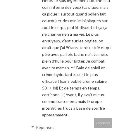
Héhé. Je suis légèrement touchée au
coin interne des yeux (ça pique, mais
ça pique ! surtout quand pollen fait
coucou) et des mini mini plaques sur
tout le corps, plutôt discret et ça ça
ne change rien à ma vie. Le plus
ennuyeux, c'est sur les ongles, on
dirait que j'ai 90 ans, tordu, strié et qui
pèle avec parfois tache noir. Je mets
plein d'huile pour lutter. Je compati
avec ta maman. ^^ Bain de soleil et
crème hydratante, c'est le plus
efficace ! (sans oublié crème solaire
50++ lol) Et de temps en temps,
cortisone. :'( Avant, il y avait mieux
comme traitement, mais l'Europe
interdit les trucs à base de souffre
apparemment...
Répondre
Réponses