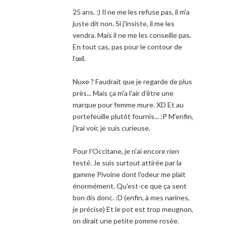
25 ans. :) Il ne me les refuse pas, il m'a
juste dit non. Si j'insiste, il me les
vendra. Mais il ne me les conseille pas.
En tout cas, pas pour le contour de
l’œil.
Nuxe ? Faudrait que je regarde de plus
près... Mais ça m'a l'air d'être une
marque pour femme mure. XD Et au
portefeuille plutôt fournis... :P M'enfin,
j'irai voir, je suis curieuse.
Pour l'Occitane, je n'ai encore rien
testé. Je suis surtout attirée par la
gamme Pivoine dont l'odeur me plait
énormément. Qu'est-ce que ça sent
bon dis donc. :D (enfin, à mes narines,
je précise) Et le pot est trop meugnon,
on dirait une petite pomme rosée.