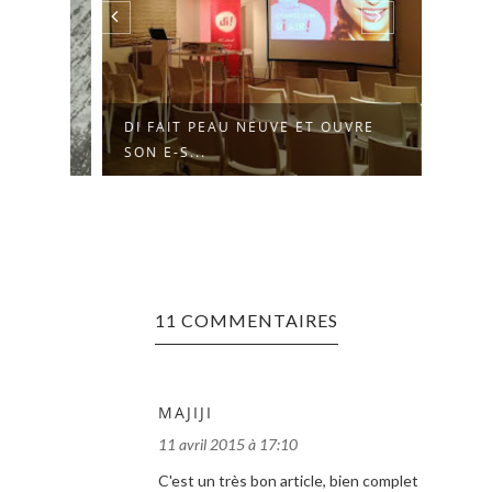
DI FAIT PEAU NEUVE ET OUVRE
DÉCO
SON E-S...
AVEC
11 COMMENTAIRES
MAJIJI
11 avril 2015 à 17:10
C'est un très bon article, bien complet