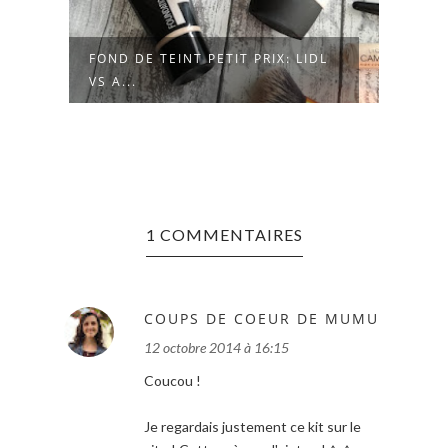
FOND DE TEINT PETIT PRIX: LIDL
GLIT
VS A...
UNE I
1 COMMENTAIRES
COUPS DE COEUR DE MUMU
12 octobre 2014 à 16:15
Coucou !
Je regardais justement ce kit sur le