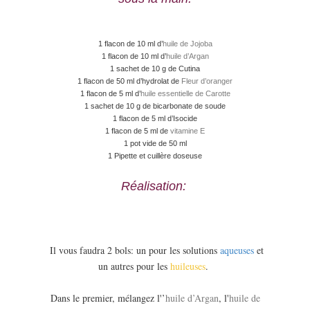
1 flacon de 10 ml d’
huile de Jojoba
1 flacon de 10 ml d’
huile d’Argan
1 sachet de 10 g de Cutina
1 flacon de 50 ml d’hydrolat de
Fleur d’oranger
1 flacon de 5 ml d’
huile essentielle de Carotte
1 sachet de 10 g de bicarbonate de soude
1 flacon de 5 ml d’Isocide
1 flacon de 5 ml de
vitamine E
1 pot vide de 50 ml
1 Pipette et cuillère doseuse
Réalisation:
Il vous faudra 2 bols: un pour les solutions
aqueuses
et
un autres pour les
huileuses
.
Dans le premier, mélangez l'
’
huile d’Argan
, l'
huile de