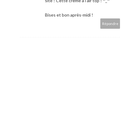
site ! Cette crème a l'air top ! ^_^
Bises et bon après-midi !
Répondre