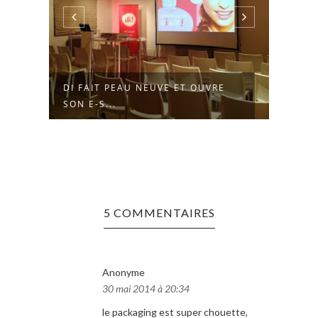
DI FAIT PEAU NEUVE ET OUVRE
SANA
SON E-S...
DE LA
5 COMMENTAIRES
Anonyme
30 mai 2014 à 20:34
le packaging est super chouette,