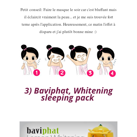
Petit
conseil: Faire le masq
ue le soir car c'est bluffant mais
il éclaircit vraiment la peau... et je me suis trouvée fort
terne après l'appl
ication. Heureusement, ce ma
tin l'effet à
disparu et j'a
i plutôt bonne mine :)
3) Baviphat, Whitening
sleeping pack