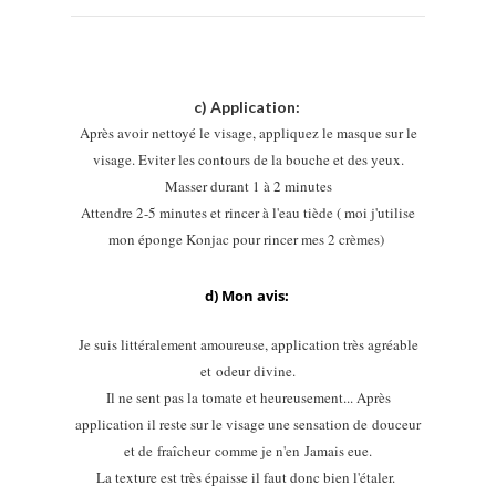
c) Application:
Après avoir nettoyé le visage, appliquez le masque sur le
visage. Eviter les contours de la bouche et des yeux.
Masser durant 1 à 2 minutes
Attendre 2-5 minutes et rincer à l'eau tiède ( moi j'utilise
mon éponge Konjac pour rincer mes 2 crèmes)
d) Mon avis:
Je suis littéralement a
moureuse, application très agréable
et
odeur d
i
vine.
Il ne sent pas la tomate et heureusement... Après
application il reste sur le visage une sens
ation de
douceur
et de fraîcheur comme je n'en
Ja
mais eue.
La texture est très épaisse il faut donc bien l'étaler.