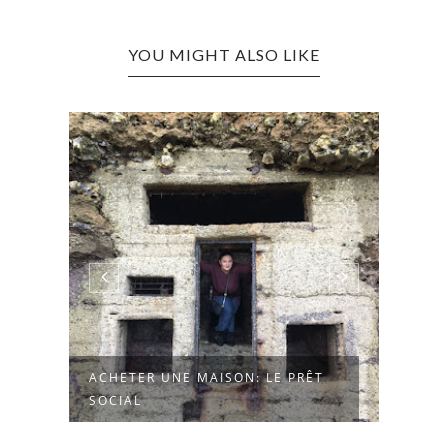
YOU MIGHT ALSO LIKE
ACHETER UNE MAISON: LE PRÊT
NAXH
SOCIAL
PARAD